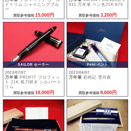
ドトリム シャイニングブル
911 万年筆 ペン先21K 875
ー
15,000円
3,200円
買取参考価格
買取参考価格
SAILOR セーラー
Pent ペント
2023/07/07
2023/04/07
万年筆
PROFIT プロフィッ
万年筆
彩時記 雪月夜
ト 21K 長刀研ぎ シルバート
リム
18,000円
8,600円
買取参考価格
買取参考価格