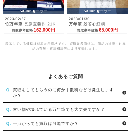
Sailor セーラー
Sailor セーラー
2023/02/27
2023/01/30
竹万年筆
長原宣義作 21K
万年筆
般若心経柄
162,000円
65,000円
買取参考価格
買取参考価格
表示している価格は買取参考価格です。 買取参考価格は、商品の状態・付属
品の有無・市場相場等により変動します。
よくあるご質問
買取をしてもらうのに何か手数料などは発生します
か？
古い物や壊れている万年筆でも大丈夫ですか？
一点からでも買取は可能ですか？