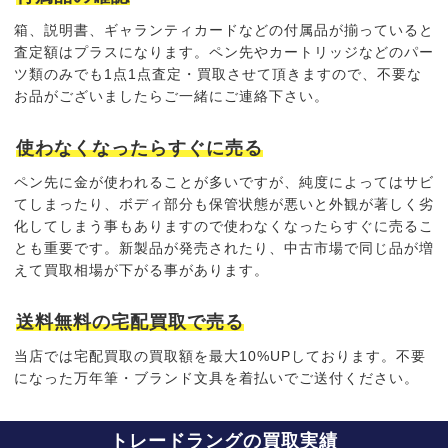
箱、説明書、ギャランティカードなどの付属品が揃っていると
査定額はプラス
になります。ペン先やカートリッジなどのパー
ツ類のみでも1点1点査定・買取させて頂きますので、不要な
お品がございましたらご一緒にご連絡下さい。
使わなくなったらすぐに売る
ペン先に金が使われることが多いですが、純度によってはサビ
てしまったり、ボディ部分も保管状態が悪いと外観が著しく劣
化してしまう事もありますので
使わなくなったらすぐに売る
こ
とも重要です。新製品が発売されたり、中古市場で同じ品が増
えて買取相場が下がる事があります。
送料無料の宅配買取で売る
当店では宅配買取の買取額を最大10%UPしております。不要
になった万年筆・ブランド文具を着払いでご送付ください。
トレードラングの買取実績