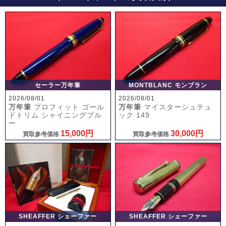
セーラー万年筆
MONTBLANC モンブラン
2026/08/01
2026/08/01
万年筆
プロフィット ゴール
万年筆
マイスターシュテュ
ドトリム シャイニングブル
ック 149
ー
15,000円
30,000円
買取参考価格
買取参考価格
SHEAFFER シェーファー
SHEAFFER シェーファー