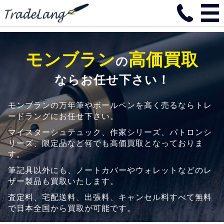
モンブラン
高価買取
の
ならお任せ下さい！
モンブランの万年筆やボールペンを高く売るならトレ
ードラングにお任せ下さい。
マイスターシュテュック、作家シリーズ、パトロンシ
リーズ、限定品など何でも高価買取となっておりま
す。
筆記具以外にも、ノートカバーやウォレットなどのレ
ザー製品も買取いたします。
査定料、宅配送料、出張料、キャンセル料すべて無料
で日本全国から買取が可能です。