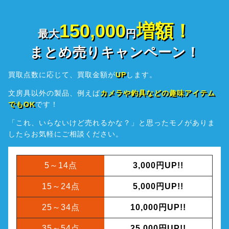
150,000
増額！
最大
円
まとめ売りキャンペーン！
買取点数に応じて、買取金額が
UP
します。
文房具以外の製品、例えば
カメラや釣具などの趣味アイテム
でもOK
です！
「これ、いらないけど売れるかな？」と思ったモノがありま
したら
お気軽にご相談ください。
5～14点
3,000円UP!!
15～24点
5,000円UP!!
25～34点
10,000円UP!!
35～54点
25,000円UP!!