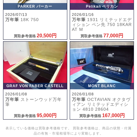
PARKER パーカー
Pelikan ペリカン
2026/07/13
2026/01/16
万年筆
18K 750
万年筆
1931 リミテッドエデ
ィション ペン先 750 18KAR
AT M
20,500円
77,000円
買取参考価格
買取参考価格
GRAF VON FABER CASTELL
MONT BLANC
2026/01/08
2026/01/08
万年筆
ストーンウッド万年
万年筆
OCTAVIAN オクタヴ
筆
ィアン リミテッドエディシ
ョン 4810 28604
95,000円
167,000円
買取参考価格
買取参考価格
表示している価格は買取参考価格です。 買取参考価格は、商品の状態・付属
品の有無・市場相場等により変動します。