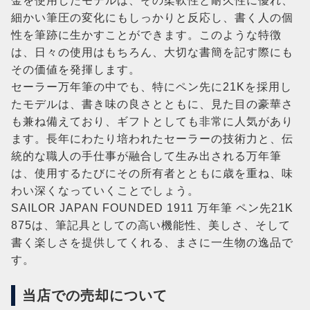
金を使用したモデルは、その柔軟性と耐久性に優れ、
細かい筆圧の変化にもしっかりと反応し、書く人の個
性を筆跡に生かすことができます。このような特徴
は、日々の使用はもちろん、大切な書簡を記す際にも
その価値を発揮します。
セーラー万年筆の中でも、特にペン先に21Kを採用し
たモデルは、書き味の良さとともに、見た目の豪華さ
も兼ね備えており、ギフトとしても非常に人気があり
ます。長年にわたり培われたセーラーの技術力と、伝
統的な職人の手仕事が融合して生み出される万年筆
は、使用するたびにその所有者とともに歳を重ね、味
わい深くなっていくことでしょう。
SAILOR JAPAN FOUNDED 1911 万年筆 ペン先21K
875は、筆記具としての高い機能性、美しさ、そして
書く楽しさを提供してくれる、まさに一生物の逸品で
す。
当店での売却について