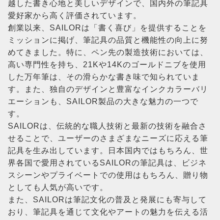
越した書き心地と美しいデザインで、国内外の筆記具
愛好家から高く評価されています。
創業以来、SAILORは「書く喜び」を提供することを
ミッションに掲げ、筆記具の品質と機能性の向上に努
めてきました。特に、ペン先の製造技術においては、
高い専門性を持ち、21Kや14Kのゴールドニブを使用
した万年筆は、その滑らかな書き味で知られていま
す。また、独自のデザインと豊富なインクカラーバリ
エーションも、SAILOR製品の大きな魅力の一つで
す。
SAILORは、伝統的な職人技術と最新の技術を融合さ
せることで、ユーザーのさまざまなニーズに応える筆
記具を生み出しています。日本国内ではもちろん、世
界各国で愛用されているSAILORの筆記具は、ビジネ
スシーンやプライベートでの使用はもちろん、贈り物
としても人気が高いです。
また、SAILORは筆記文化の普及と発展にも寄与して
おり、筆記具を通じて文化やアートの魅力を伝える活