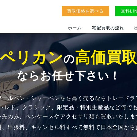
買取価格を調べる
無料LI
ホーム
宅配買取の流れ
ペリカン
高価買
の
ならお任せ下さい！
ボールペン・シャーペンをを高く売るならトレードラ
トレド、クラシック、限定品・特別生産品など何で
ン先のみ、ペンケースやアクセサリ類も買取いたしま
料、出張料、キャンセル料すべて無料で日本全国から