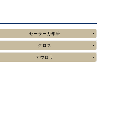
セーラー万年筆
クロス
アウロラ