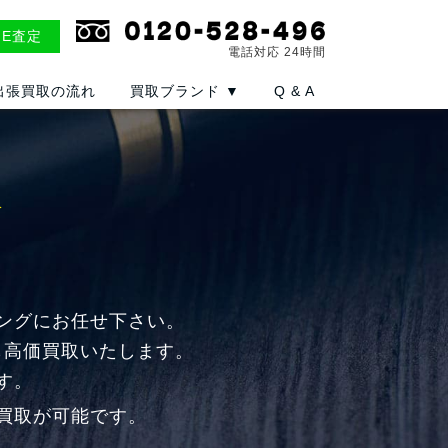
NE査定
電話対応 24時間
出張買取の流れ
買取ブランド
▼
Q & A
取
ングにお任せ下さい。
も高価買取いたします。
す。
買取が可能です。