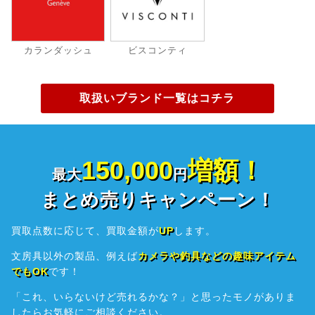
カランダッシュ
ビスコンティ
取扱いブランド一覧はコチラ
150,000
増額！
最大
円
まとめ売りキャンペーン！
買取点数に応じて、買取金額が
UP
します。
文房具以外の製品、例えば
カメラや釣具などの趣味アイテム
でもOK
です！
「これ、いらないけど売れるかな？」と思ったモノがありま
したら
お気軽にご相談ください。