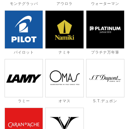
モンテグラッパ
アウロラ
ウォーターマン
パイロット
ナミキ
プラチナ万年筆
ラミー
オマス
S.T.デュポン