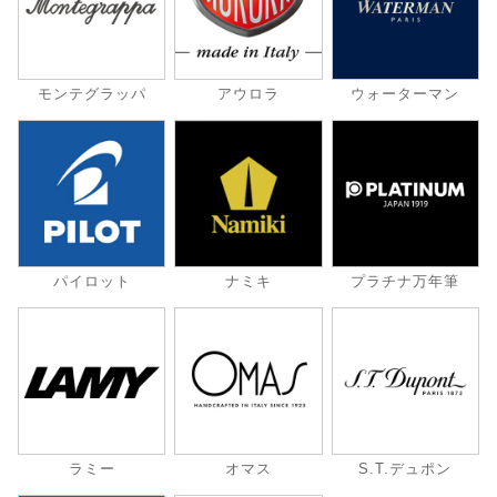
モンテグラッパ
アウロラ
ウォーターマン
パイロット
ナミキ
プラチナ万年筆
ラミー
オマス
S.T.デュポン