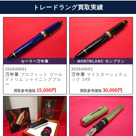
トレードラング買取実績
セーラー万年筆
MONTBLANC モンブラン
2026/08/01
2026/08/01
万年筆
プロフィット ゴール
万年筆
マイスターシュテュ
ドトリム シャイニングブル
ック 149
ー
15,000円
30,000円
買取参考価格
買取参考価格