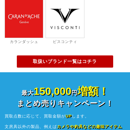
カランダッシュ
ビスコンティ
取扱いブランド一覧はコチラ
150,000
増額！
最大
円
まとめ売りキャンペーン！
買取点数に応じて、買取金額が
UP
します。
文房具以外の製品、例えば
カメラや釣具などの趣味アイテム