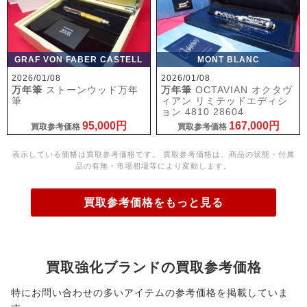
GRAF VON FABER CASTELL
MONT BLANC
2026/01/08
2026/01/08
万年筆
ストーンウッド万年
万年筆
OCTAVIAN オクタヴ
筆
ィアン リミテッドエディシ
ョン 4810 28604
95,000円
167,000円
買取参考価格
買取参考価格
表示している価格は買取参考価格です。 買取参考価格は、商品の状態・付属
品の有無・市場相場等により変動します。
買取参考価格をもっと見る
買取強化ブランドの買取参考価格
特にお問い合わせの多いアイテムの参考価格を掲載していま