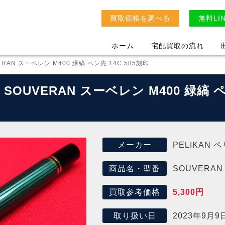
買取価格を調べる
無料LI
ホーム
宅配買取の流れ
ERAN スーベレン M400 緑縞 ペン先 14C 585刻印
 SOUVERAN スーベレン M400 緑縞 
PELIKAN 
メーカー
SOUVERA
商品名・型番
5,300円
買取参考価格
2023年9月9
取り扱い日