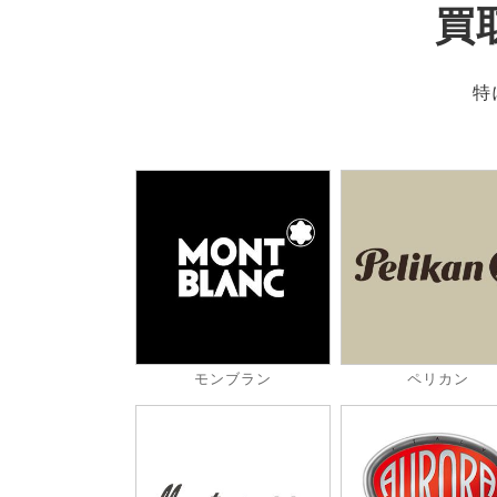
買
特
モンブラン
ペリカン