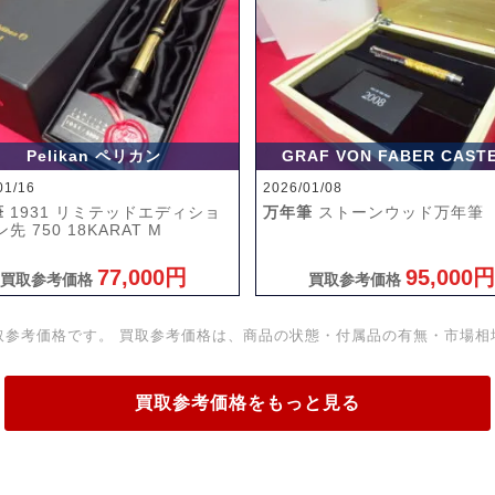
Pelikan ペリカン
GRAF VON FABER CAST
01/16
2026/01/08
筆
1931 リミテッドエディショ
万年筆
ストーンウッド万年筆
先 750 18KARAT M
77,000円
95,000円
買取参考価格
買取参考価格
取参考価格です。 買取参考価格は、商品の状態・付属品の有無・市場相
買取参考価格をもっと見る