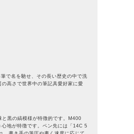
万年筆で名を馳せ、その長い歴史の中で洗
質の高さで世界中の筆記具愛好家に愛
緑と黒の縞模様が特徴的です。M400
地が特徴です。ペン先には「14C 5
優れ、書き手の筆圧や書く速度に応じて