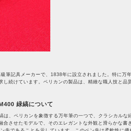
の高級筆記具メーカーで、1838年に設立されました。特に
求し続けています。ペリカンの製品は、精緻な職人技と品
M400 緑縞について
0 緑縞は、ペリカンを象徴する万年筆の一つで、クラシカルな
融合させたモデルで、そのエレガントな外観と滑らかな書き心
金ペン先であることを示しています。このペン先は柔軟性に