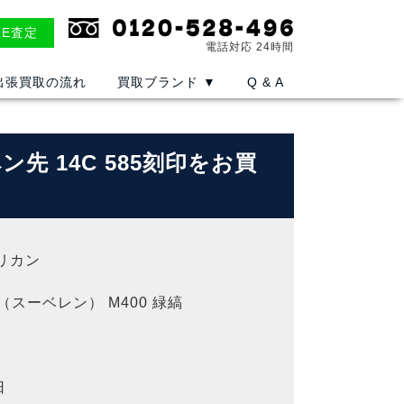
NE査定
電話対応 24時間
出張買取の流れ
買取ブランド
▼
Q & A
ペン先 14C 585刻印をお買
ペリカン
N（スーベレン） M400 緑縞
日