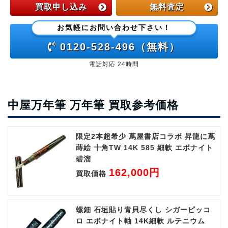
買取申し込み
無料査定
お気軽にお問い合わせ下さい！
0120-528-496（無料）
電話対応 24時間
中屋万年筆 万年筆 買取参考価格
限定2本超希少 蔦屋書店コラボ 昇龍に蔦
蒔絵 十角TW 14K 585 細軟 エボナイト
碧溜
162,000円
買取価格
螺鈿 石垣貼り青貝尽くし シガーピッコ
ロ エボナイト軸 14K細軟 ルテニウム