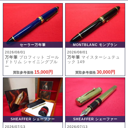
セーラー万年筆
MONTBLANC モンブラン
2026/08/01
2026/08/01
万年筆
プロフィット ゴール
万年筆
マイスターシュテュ
ドトリム シャイニングブル
ック 149
ー
15,000円
30,000円
買取参考価格
買取参考価格
SHEAFFER シェーファー
SHEAFFER シェーファー
2026/07/13
2026/07/13