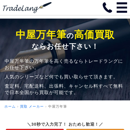
中屋万年筆
高価買取
の
ならお任せ下さい！
中屋万年筆の万年筆を高く売るならトレードラングに
お任せ下さい。
人気のシリーズなど何でも買い取らせて頂きます。
査定料、宅配送料、出張料、キャンセル料すべて無料
で日本全国から買取が可能です。
ホーム
買取 メーカー
中屋万年筆
＼30秒で入力完了！ おためし歓迎！／