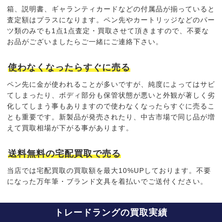
箱、説明書、ギャランティカードなどの付属品が揃っていると
査定額はプラス
になります。ペン先やカートリッジなどのパー
ツ類のみでも1点1点査定・買取させて頂きますので、不要な
お品がございましたらご一緒にご連絡下さい。
使わなくなったらすぐに売る
ペン先に金が使われることが多いですが、純度によってはサビ
てしまったり、ボディ部分も保管状態が悪いと外観が著しく劣
化してしまう事もありますので
使わなくなったらすぐに売る
こ
とも重要です。新製品が発売されたり、中古市場で同じ品が増
えて買取相場が下がる事があります。
送料無料の宅配買取で売る
当店では宅配買取の買取額を最大10%UPしております。不要
になった万年筆・ブランド文具を着払いでご送付ください。
トレードラングの買取実績